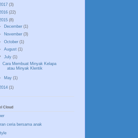
2017
(3)
2016
(22)
2015
(8)
►
December
(1)
►
November
(3)
►
October
(1)
►
August
(1)
▼
July
(1)
Cara Membuat Minyak Kelapa
atau Minyak Klentik
►
May
(1)
2014
(1)
el Cloud
ner
uran ceria bersama anak
style