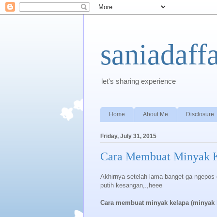
saniadaff
let's sharing experience
Home
About Me
Disclosure
Friday, July 31, 2015
Cara Membuat Minyak K
Akhirnya setelah lama banget ga ngepos d
putih kesangan,.,heee
Cara membuat minyak kelapa (minyak k