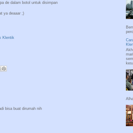
apa de dalam botol untuk disimpan
 ya deaaar ;)
Ber
pero
 Klentik
Car
Klen
Akh
mari
sema
kes
Alha
di bisa buat dirumah nih