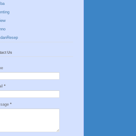
ba
enting
iew
hno
sdanResep
tact Us
me
il
*
ssage
*