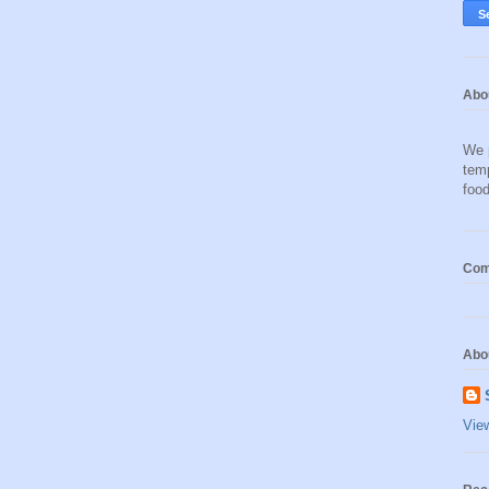
Abo
We 
temp
food
Com
Abo
Vie