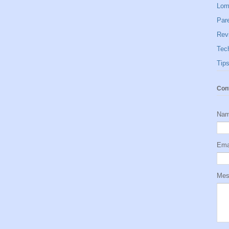
Lom
Par
Rev
Tec
Tip
Con
Na
Ema
Me