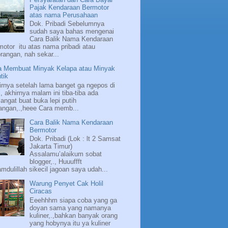
Pajak Kendaraan Bermotor
atas nama Perusahaan
Dok. Pribadi Sebelumnya
sudah saya bahas mengenai
Cara Balik Nama Kendaraan
motor itu atas nama pribadi atau
rangan, nah sekar...
a Membuat Minyak Kelapa atau Minyak
tik
irnya setelah lama banget ga ngepos di
, akhirnya malam ini tiba-tiba ada
ngat buat buka lepi putih
angan,.,heee Cara memb...
Cara Balik Nama Kendaraan
Bermotor
Dok. Pribadi (Lok : lt 2 Samsat
Jakarta Timur)
Assalamu’alaikum sobat
blogger,., Huuuffft
mdulillah sikecil jagoan saya udah...
Warung Penyet Cak Holil
Ciracas
Eeehhhm siapa coba yang ga
doyan sama yang namanya
kuliner,.,bahkan banyak orang
yang hobynya itu ya kuliner