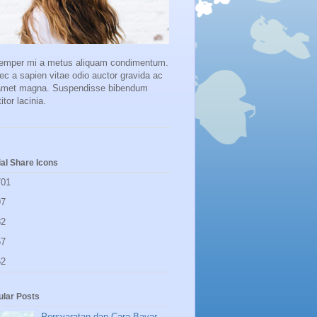
semper mi a metus aliquam condimentum.
c a sapien vitae odio auctor gravida ac
 amet magna. Suspendisse bibendum
titor lacinia.
al Share Icons
701
97
82
57
52
ular Posts
Persyaratan dan Cara Bayar