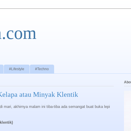
a.com
#Lifestyle
#Techno
Abo
elapa atau Minyak Klentik
i mari, akhirnya malam ini tiba-tiba ada semangat buat buka lepi
lentik)