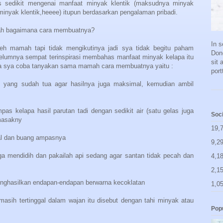
sedikit mengenai manfaat minyak klentik (maksudnya minyak
minyak klentik,heeee) itupun berdasarkan pengalaman pribadi.
lah bagaimana cara membuatnya?
In 
eh mamah tapi tidak mengikutinya jadi sya tidak begitu paham
Done
elumnya sempat terinspirasi membahas manfaat minyak kelapa itu
sit
ya sya coba tanyakan sama mamah cara membuatnya yaitu :
port
 yang sudah tua agar hasilnya juga maksimal, kemudian ambil
as kelapa hasil parutan tadi dengan sedikit air (satu gelas juga
Soci
emasakny
19,
tal dan buang ampasnya
9,2
a mendidih dan pakailah api sedang agar santan tidak pecah dan
4,1
2,1
enghasilkan endapan-endapan berwarna kecoklatan
1,0
g masih tertinggal dalam wajan itu disebut dengan tahi minyak atau
Pop