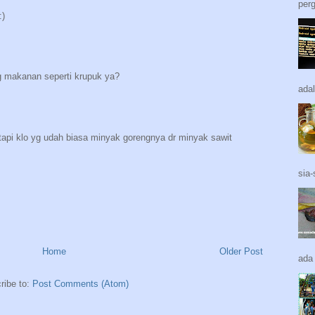
perg
:)
g makanan seperti krupuk ya?
adal
,tapi klo yg udah biasa minyak gorengnya dr minyak sawit
sia-
Home
Older Post
ada
ribe to:
Post Comments (Atom)