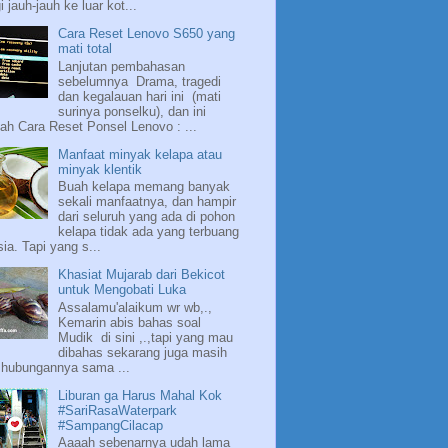
i jauh-jauh ke luar kot...
Cara Reset Lenovo S650 yang
mati total
Lanjutan pembahasan
sebelumnya Drama, tragedi
dan kegalauan hari ini (mati
surinya ponselku), dan ini
ah Cara Reset Ponsel Lenovo : ...
Manfaat minyak kelapa atau
minyak klentik
Buah kelapa memang banyak
sekali manfaatnya, dan hampir
dari seluruh yang ada di pohon
kelapa tidak ada yang terbuang
sia. Tapi yang s...
Khasiat Mujarab dari Bekicot
untuk Mengobati Luka
Assalamu'alaikum wr wb,.,
Kemarin abis bahas soal
Mudik di sini ,.,tapi yang mau
dibahas sekarang juga masih
 hubungannya sama ...
Liburan ga Harus Mahal Kok
#SariRasaWaterpark
#SampangCilacap
Aaaah sebenarnya udah lama