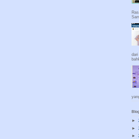
Ras
Sam
dar
bah
yang
Blo
►
►
►