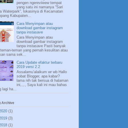
pengen ngereviieew tempat
yang satu ini namanya “Sari
a Waterpark”, lokasinya di Kecamatan
pang Kabupaten...
Cara Menyimpan atau
download gambar instagram
tanpa instasave
Cara Menyimpan atau
download gambar instagram
tanpa instasave Pasti banyak
i teman-teman yang pernah kesulitan atau
kan sama sek...
Cara Update efaktur terbaru
2019 versi 2.2
Assalamu’alaikum wr wb Hallo
sobat Blogger, apa kabar?
lama nih tak bersua di halaman
ini,.,., Saya kali ini mau bahas
 lagi ha...
g Archive
2020
(1)
2019
(3)
2018
(1)