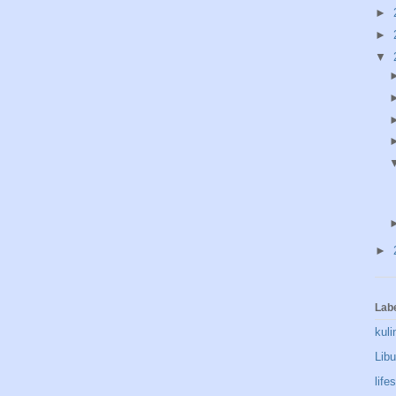
►
►
▼
►
Lab
kuli
Lib
life